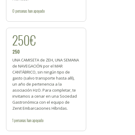
0
personas
han apoyado
250€
250
UNA CAMISETA de ZEH, UNA SEMANA
de NAVEGACIÓN por el MAR
CANTÁBRICO, sin ningún tipo de
gasto (salvo transporte hasta allí),
un año de pertenencia a la
asociación HzO. Para completar, te
invitamos a cenar en una Sociedad
Gastronómica con el equipo de
Zenit Embarcaciones Híbridas.
1
personas
han apoyado