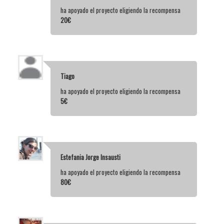
ha apoyado el proyecto eligiendo la recompensa
20€
Tiago
ha apoyado el proyecto eligiendo la recompensa
5€
Estefania Jorge Insausti
ha apoyado el proyecto eligiendo la recompensa
80€