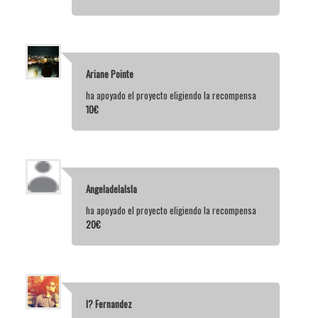
Ariane Pointe
ha apoyado el proyecto eligiendo la recompensa
10€
AngeladelaIsla
ha apoyado el proyecto eligiendo la recompensa
20€
I? Fernandez