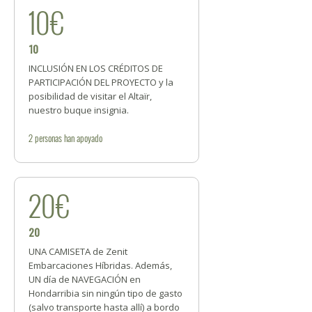
10€
10
INCLUSIÓN EN LOS CRÉDITOS DE
PARTICIPACIÓN DEL PROYECTO y la
posibilidad de visitar el Altaïr,
nuestro buque insignia.
2
personas
han apoyado
20€
20
UNA CAMISETA de Zenit
Embarcaciones Híbridas. Además,
UN día de NAVEGACIÓN en
Hondarribia sin ningún tipo de gasto
(salvo transporte hasta allí) a bordo