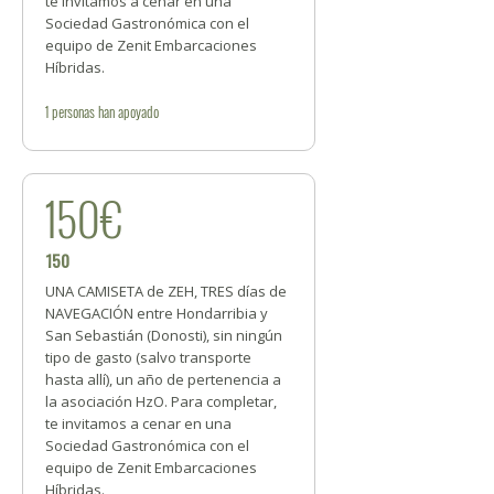
te invitamos a cenar en una
Sociedad Gastronómica con el
equipo de Zenit Embarcaciones
Híbridas.
1
personas
han apoyado
150€
150
UNA CAMISETA de ZEH, TRES días de
NAVEGACIÓN entre Hondarribia y
San Sebastián (Donosti), sin ningún
tipo de gasto (salvo transporte
hasta allí), un año de pertenencia a
la asociación HzO. Para completar,
te invitamos a cenar en una
Sociedad Gastronómica con el
equipo de Zenit Embarcaciones
Híbridas.