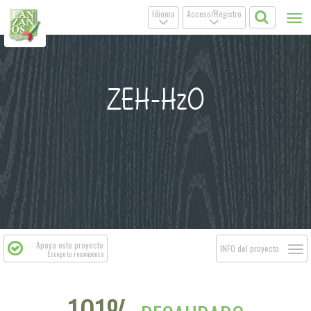
Idioma
Acceso/Registro
Tog
.
.
nav
ZEH-HzO
Apoya este proyecto
Togg
INFO del proyecto
Escoge tu recompensa
navi
101%