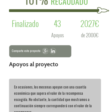
RECAUDADO
Finalizado
43
2027€
Apoyos
de 2000€
Comparte este proyecto
Apoyos al proyecto
En ocasiones, los mecenas apoyan con una cuantía
económica que supera el valor de la recompensa
escogida. No obstante, la cantidad que mostramos a
continuación siempre corresponderá con el valor de la
recompensa.