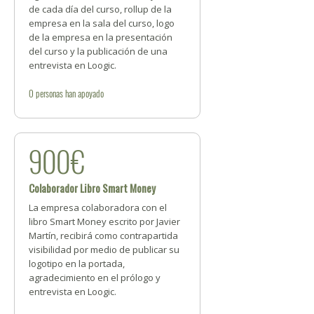
de cada día del curso, rollup de la
empresa en la sala del curso, logo
de la empresa en la presentación
del curso y la publicación de una
entrevista en Loogic.
0
personas
han apoyado
900€
Colaborador Libro Smart Money
La empresa colaboradora con el
libro Smart Money escrito por Javier
Martín, recibirá como contrapartida
visibilidad por medio de publicar su
logotipo en la portada,
agradecimiento en el prólogo y
entrevista en Loogic.