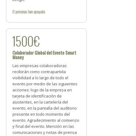
0
personas
han apoyado
1500€
Colaborador Global del Evento Smart
Money
Las empresas colaboradoras
recibirán como contrapartida
visibilidad a lo largo de todo el
evento por medio de las siguientes
acciones: logo de la empresa en
tarjeta de identificación de
asistentes, en la cartelería del
evento, en la pantalla del auditorio
presente en todo momento del
evento. Agradecimiento al comienzo
y final del evento. Mención en las
comunicaciones y notas de prensa