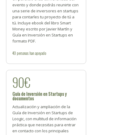
evento y donde podrás reunirte con
una serie de inversores en startups
para contarles tu proyecto de tú a
tú. Incluye ebook del libro Smart
Money escrito por Javier Martín y
Guía en Inversión en Startups en
formato PDF.
40
personas
han apoyado
90€
Guía de Inversión en Startups y
documentos
Actualización y ampliación de la
Guía de Inversión en Startups de
Loogic, con multitud de información
práctica que necesitas para entrar
en contacto con los principales