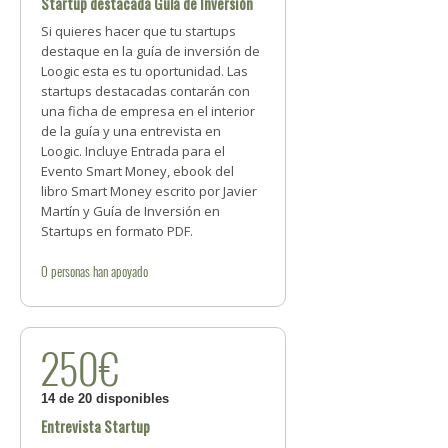
Startup destacada Guía de Inversión
Si quieres hacer que tu startups
destaque en la guía de inversión de
Loogic esta es tu oportunidad. Las
startups destacadas contarán con
una ficha de empresa en el interior
de la guía y una entrevista en
Loogic. Incluye Entrada para el
Evento Smart Money, ebook del
libro Smart Money escrito por Javier
Martín y Guía de Inversión en
Startups en formato PDF.
0
personas
han apoyado
250€
14 de 20 disponibles
Entrevista Startup