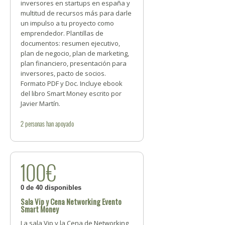
inversores en startups en españa y
multitud de recursos más para darle
un impulso a tu proyecto como
emprendedor. Plantillas de
documentos: resumen ejecutivo,
plan de negocio, plan de marketing,
plan financiero, presentación para
inversores, pacto de socios.
Formato PDF y Doc. Incluye ebook
del libro Smart Money escrito por
Javier Martín.
2
personas
han apoyado
100€
0 de 40 disponibles
Sala Vip y Cena Networking Evento
Smart Money
La sala Vip y la Cena de Networking