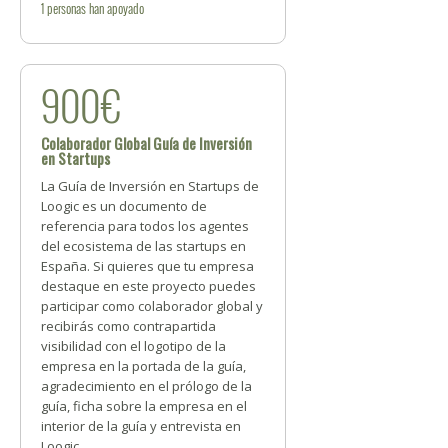
1
personas
han apoyado
900€
Colaborador Global Guía de Inversión
en Startups
La Guía de Inversión en Startups de
Loogic es un documento de
referencia para todos los agentes
del ecosistema de las startups en
España. Si quieres que tu empresa
destaque en este proyecto puedes
participar como colaborador global y
recibirás como contrapartida
visibilidad con el logotipo de la
empresa en la portada de la guía,
agradecimiento en el prólogo de la
guía, ficha sobre la empresa en el
interior de la guía y entrevista en
Loogic.