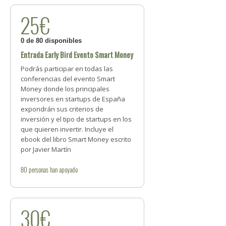
25€
0 de 80 disponibles
Entrada Early Bird Evento Smart Money
Podrás participar en todas las
conferencias del evento Smart
Money donde los principales
inversores en startups de España
expondrán sus criterios de
inversión y el tipo de startups en los
que quieren invertir. Incluye el
ebook del libro Smart Money escrito
por Javier Martín
80
personas
han apoyado
30€