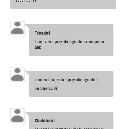
Takeachef
ha apoyado el proyecto eligiendo la recompensa
50€
anonimo
ha apoyado el proyecto eligiendo la
recompensa
9€
ClaudioTodaro