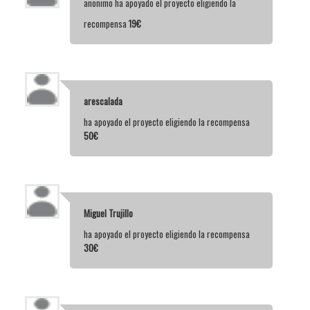
anonimo
ha apoyado el proyecto eligiendo la
recompensa
19€
arescalada
ha apoyado el proyecto eligiendo la recompensa
50€
Miguel Trujillo
ha apoyado el proyecto eligiendo la recompensa
30€