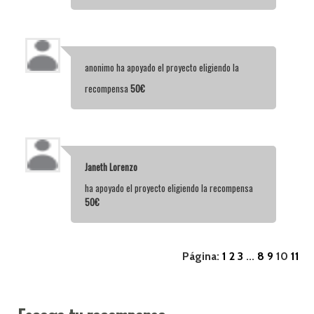
anonimo
ha apoyado el proyecto eligiendo la
recompensa
50€
Janeth Lorenzo
ha apoyado el proyecto eligiendo la recompensa
50€
Página:
1
2
3
...
8
9
10
11