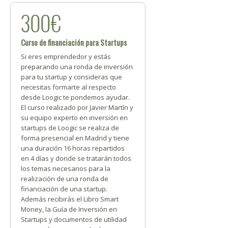
300€
Curso de financiación para Startups
Si eres emprendedor y estás
preparando una ronda de inversión
para tu startup y consideras que
necesitas formarte al respecto
desde Loogic te pondemos ayudar.
El curso realizado por Javier Martín y
su equipo experto en inversión en
startups de Loogic se realiza de
forma presencial en Madrid y tiene
una duración 16 horas repartidos
en 4 días y donde se tratarán todos
los temas necesarios para la
realización de una ronda de
financiación de una startup.
Además recibirás el Libro Smart
Money, la Guía de Inversión en
Startups y documentos de utilidad