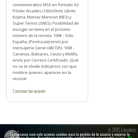
conmemorativo MSX en formato A3.
Póster Arcades (100x50cm). Librito
Kojima. Maniac Mansion (NES) y
Super Tennis (SNES). Posibilidad de
escoger un tema en el próximo
número de la revista. 100€ - Sólo
España, (Península) envío por
mensajería Genei (48/72h). 100€ -
Canarias, Baleares, Ceuta y Melilla,
envío por Correos Certificado. ¡Qué
no se te olvide indicarnos con que
nombre quieres aparecer en la
revista!
2
personas
han apoyado
© 2015 Lanzanos
En Lanzanos.com solo usamos cookies para la gestión de tu usuario y mejorar la
experiencia de uso. Al continuar navegando, consideramos que aceptas su uso.
De