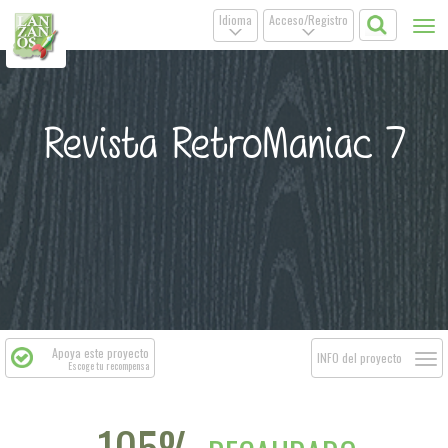
Idioma
Acceso/Registro
Tog
.
.
nav
Revista RetroManiac 7
Apoya este proyecto
Togg
INFO del proyecto
Escoge tu recompensa
navi
105%