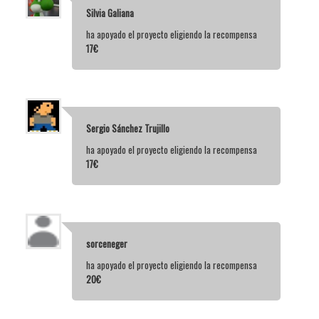
Silvia Galiana
ha apoyado el proyecto eligiendo la recompensa
17€
Sergio Sánchez Trujillo
ha apoyado el proyecto eligiendo la recompensa
17€
sorceneger
ha apoyado el proyecto eligiendo la recompensa
20€