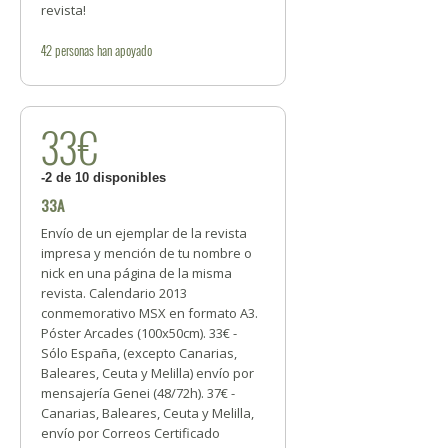
revista!
42
personas
han apoyado
33€
-2 de 10 disponibles
33A
Envío de un ejemplar de la revista
impresa y mención de tu nombre o
nick en una página de la misma
revista. Calendario 2013
conmemorativo MSX en formato A3.
Póster Arcades (100x50cm). 33€ -
Sólo España, (excepto Canarias,
Baleares, Ceuta y Melilla) envío por
mensajería Genei (48/72h). 37€ -
Canarias, Baleares, Ceuta y Melilla,
envío por Correos Certificado