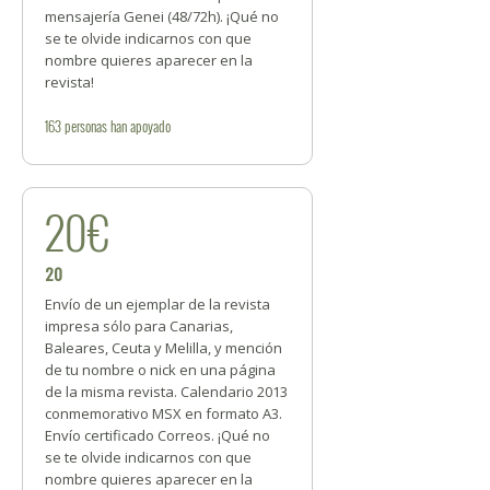
mensajería Genei (48/72h). ¡Qué no
se te olvide indicarnos con que
nombre quieres aparecer en la
revista!
163
personas
han apoyado
20€
20
Envío de un ejemplar de la revista
impresa sólo para Canarias,
Baleares, Ceuta y Melilla, y mención
de tu nombre o nick en una página
de la misma revista. Calendario 2013
conmemorativo MSX en formato A3.
Envío certificado Correos. ¡Qué no
se te olvide indicarnos con que
nombre quieres aparecer en la