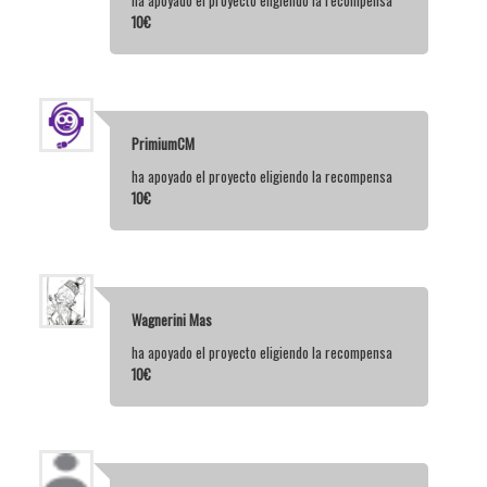
ha apoyado el proyecto eligiendo la recompensa
10€
PrimiumCM
ha apoyado el proyecto eligiendo la recompensa
10€
Wagnerini Mas
ha apoyado el proyecto eligiendo la recompensa
10€