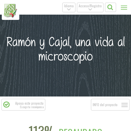
Idioma
Acceso/Registro
Tog
.
.
nav
Ramón y Cajal, una vida al
microscopio
Apoya este proyecto
Togg
INFO del proyecto
Escoge tu recompensa
navi
113%