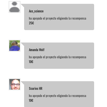
Acc_science
ha apoyado el proyecto eligiendo la recompensa
25€
Amanda Wolf
ha apoyado el proyecto eligiendo la recompensa
10€
Scarios HR
ha apoyado el proyecto eligiendo la recompensa
10€