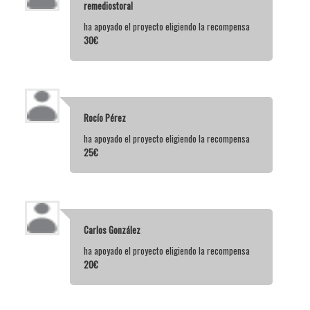
remediostoral
ha apoyado el proyecto eligiendo la recompensa
30€
Rocío Pérez
ha apoyado el proyecto eligiendo la recompensa
25€
Carlos González
ha apoyado el proyecto eligiendo la recompensa
20€