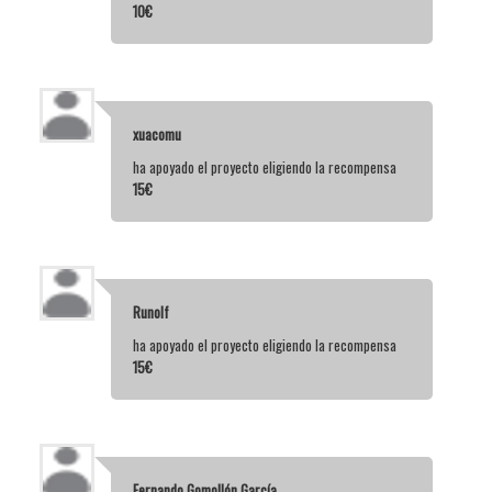
10€
xuacomu
ha apoyado el proyecto eligiendo la recompensa
15€
Runolf
ha apoyado el proyecto eligiendo la recompensa
15€
Fernando Gomollón García