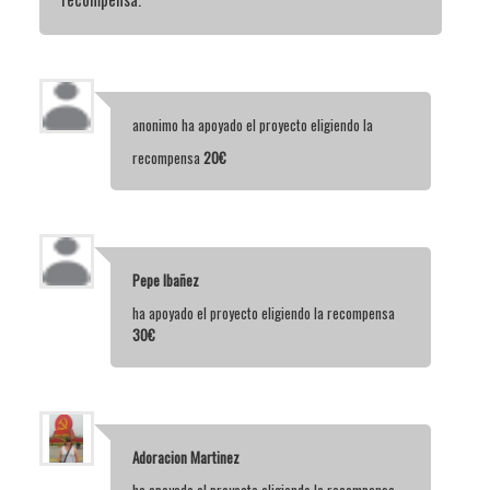
anonimo
ha apoyado el proyecto eligiendo la
recompensa
20€
Pepe Ibañez
ha apoyado el proyecto eligiendo la recompensa
30€
Adoracion Martinez