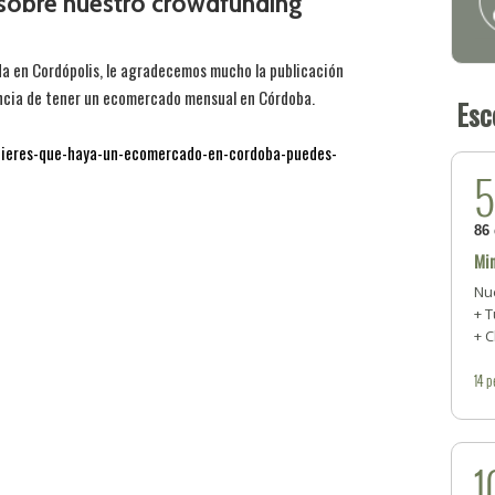
 sobre nuestro crowdfunding
da en Cordópolis, le agradecemos mucho la publicación
ncia de tener un ecomercado mensual en Córdoba.
Esc
uieres-que-haya-un-ecomercado-en-cordoba-puedes-
86
Min
Nu
+ 
+ 
14
p
1