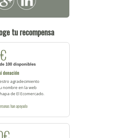
oge tu recompensa
5€
 de 100 disponibles
i donación
estro agradecimiento
Tu nombre en la web
Chapa de El Ecomercado.
ersonas
han apoyado
0€