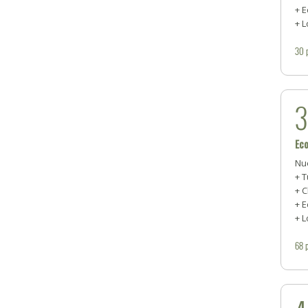
+ 
+ L
30
Ec
Nu
+ 
+ 
+ 
+ L
68