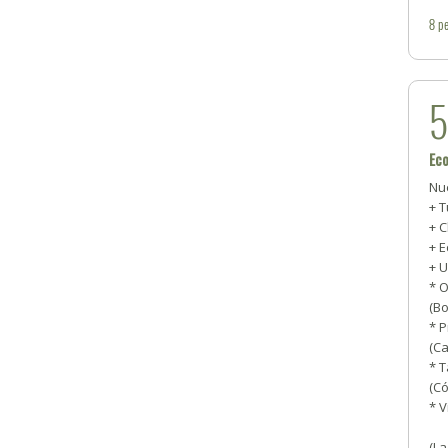
8
pe
Eco
Nu
+ 
+ 
+ 
+ U
* 
(B
* 
(Ca
* T
(C
* V
(La