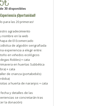
45€
 de 30 disponibles
Experiencia ¡Oportunidad!
lo para las 20 primeras!
estro agradecimiento
Tu nombre en la web
Chapa de El Ecomercado
EcoBolsa de algodón serigrafiada
na experiencia a elegir entre:
Otoño en viñedos ecológicos
odegas Robles) + cata
Primavera en huertas Subbética
bra) + cata
aller de crianza (portabebés)
órdoba)
isitas a huerta de naranjos + cata
 fecha y detalles de las
eriencias se concretarán tras
er la donación)