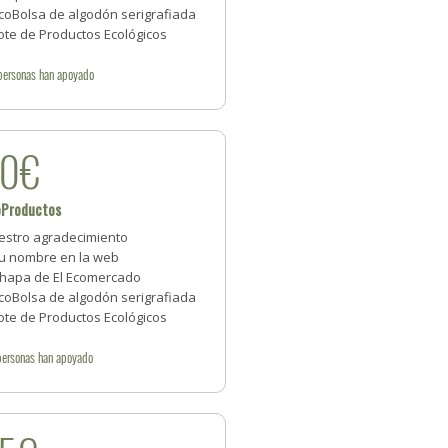
EcoBolsa de algodón serigrafiada
ote de Productos Ecológicos
personas
han apoyado
30€
oProductos
estro agradecimiento
Tu nombre en la web
Chapa de El Ecomercado
EcoBolsa de algodón serigrafiada
ote de Productos Ecológicos
personas
han apoyado