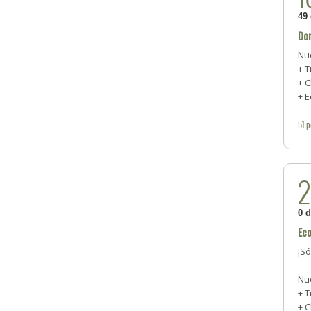
49
Do
Nu
+ 
+ 
+ 
51
p
0 
Eco
¡Só
Nu
+ 
+ 