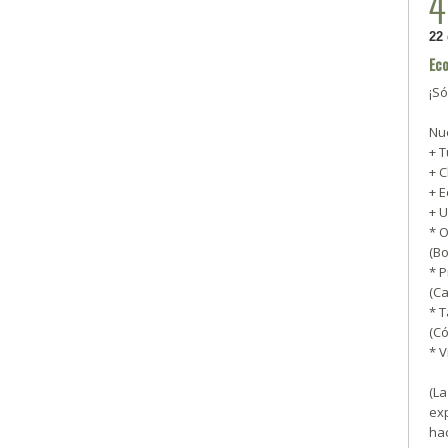
22
Eco
¡Só
Nu
+ 
+ 
+ 
+ U
* 
(B
* 
(Ca
* T
(C
* V
(La
exp
hac