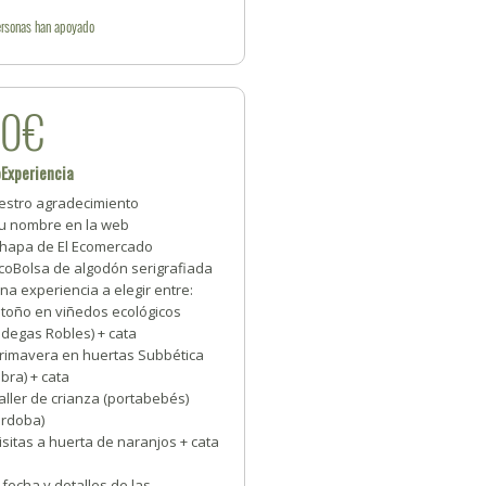
rsonas
han apoyado
50€
Experiencia
estro agradecimiento
Tu nombre en la web
Chapa de El Ecomercado
EcoBolsa de algodón serigrafiada
na experiencia a elegir entre:
Otoño en viñedos ecológicos
odegas Robles) + cata
Primavera en huertas Subbética
bra) + cata
aller de crianza (portabebés)
órdoba)
isitas a huerta de naranjos + cata
 fecha y detalles de las