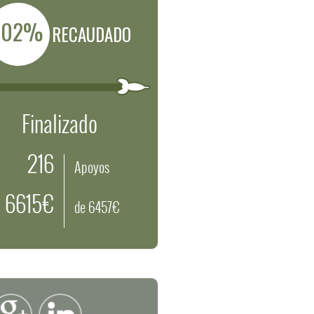
102%
RECAUDADO
Finalizado
216
Apoyos
6615€
de 6457€