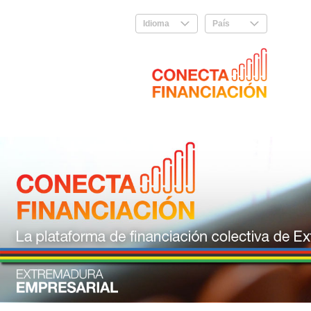
Idioma
.
País
.