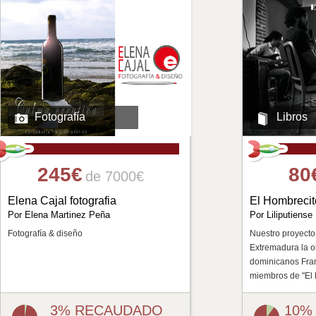
Fotografía
Libros
245€
80
de 7000€
Elena Cajal fotografia
El Hombrecit
Por Elena Martinez Peña
Por Liliputiense
Fotografía & diseño
Nuestro proyecto
Extremadura la o
dominicanos Fra
miembros de "El 
3% RECAUDADO
10%