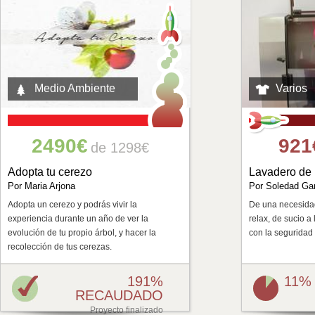
Medio Ambiente
Varios
2490€
921
de 1298€
Adopta tu cerezo
Lavadero de
Por Maria Arjona
Por Soledad Ga
Adopta un cerezo y podrás vivir la
De una necesidad
experiencia durante un año de ver la
relax, de sucio a 
evolución de tu propio árbol, y hacer la
con la seguridad
recolección de tus cerezas.
191%
11%
RECAUDADO
Proyecto finalizado