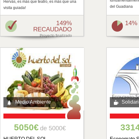
fundamentalmente
Hervás, es más que teatro, es más que una
del Guadiana
visita guiada!
149%
14%
RECAUDADO
Proyecto finalizado
Medio Ambiente
Solidar
5050€
331
de 5000€
HUERTO DEL SOL
Economato S