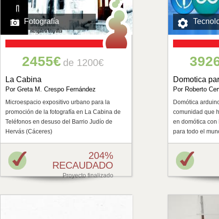
Fotografía
Tecnol
2455€
392
de 1200€
La Cabina
Domotica pa
Por Greta M. Crespo Fernández
Por Roberto Cer
Microespacio expositivo urbano para la
Domótica arduino
promoción de la fotografía en La Cabina de
comunidad que h
Teléfonos en desuso del Barrio Judío de
en domótica con 
Hervás (Cáceres)
para todo el mu
204%
RECAUDADO
Proyecto finalizado