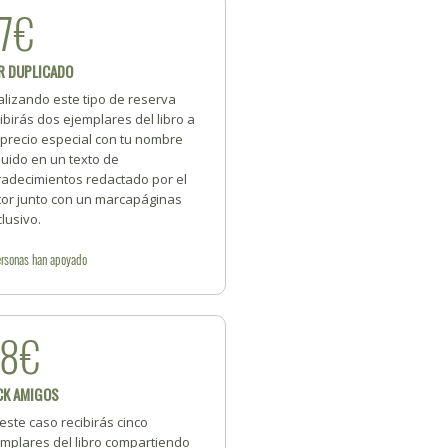
7€
R DUPLICADO
alizando este tipo de reserva
ibirás dos ejemplares del libro a
 precio especial con tu nombre
luido en un texto de
radecimientos redactado por el
tor junto con un marcapáginas
lusivo.
rsonas
han apoyado
88€
CK AMIGOS
este caso recibirás cinco
emplares del libro compartiendo