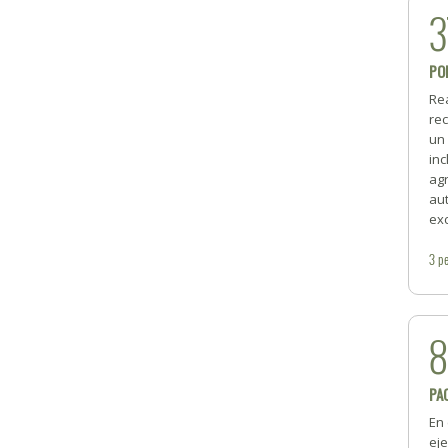
3
PO
Re
rec
un
inc
ag
au
exc
3
pe
PA
En 
ej