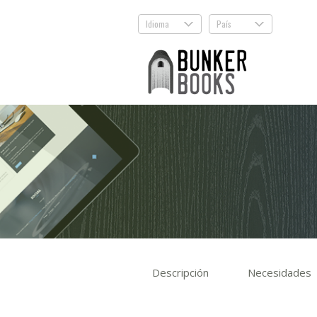
Idioma
País
.
.
Descripción
Necesidades