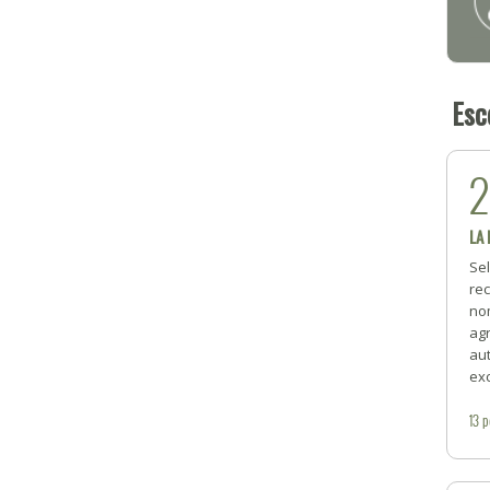
Esc
LA
Se
rec
no
ag
au
exc
13
p