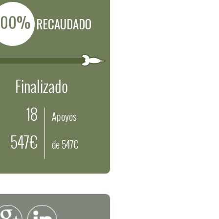
100%
RECAUDADO
Finalizado
18
Apoyos
547€
de 547€