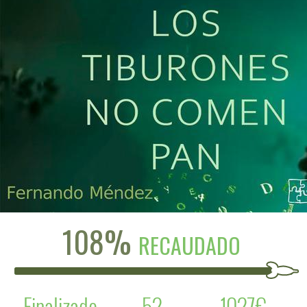
108%
RECAUDADO
Finalizado
52
1027€