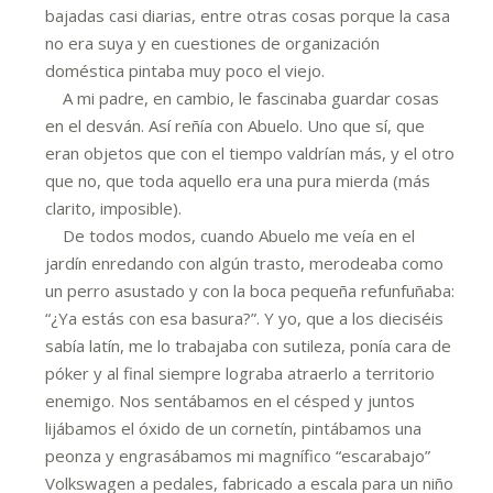
bajadas casi diarias, entre otras cosas porque la casa
no era suya y en cuestiones de organización
doméstica pintaba muy poco el viejo.
A mi padre, en cambio, le fascinaba guardar cosas
en el desván. Así reñía con Abuelo. Uno que sí, que
eran objetos que con el tiempo valdrían más, y el otro
que no, que toda aquello era una pura mierda (más
clarito, imposible).
De todos modos, cuando Abuelo me veía en el
jardín enredando con algún trasto, merodeaba como
un perro asustado y con la boca pequeña refunfuñaba:
“¿Ya estás con esa basura?”. Y yo, que a los dieciséis
sabía latín, me lo trabajaba con sutileza, ponía cara de
póker y al final siempre lograba atraerlo a territorio
enemigo. Nos sentábamos en el césped y juntos
lijábamos el óxido de un cornetín, pintábamos una
peonza y engrasábamos mi magnífico “escarabajo”
Volkswagen a pedales, fabricado a escala para un niño