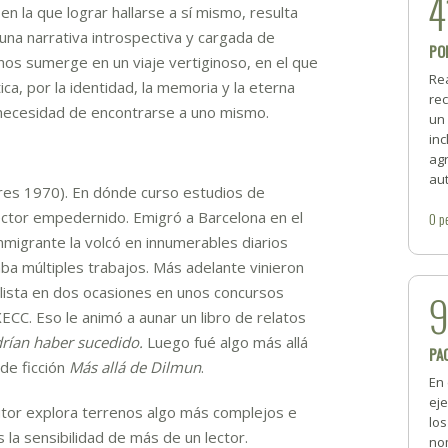
4
n la que lograr hallarse a sí mismo, resulta
una narrativa introspectiva y cargada de
PO
nos sumerge en un viaje vertiginoso, en el que
Re
tica, por la identidad, la memoria y la eterna
rec
a necesidad de encontrarse a uno mismo.
un
inc
ag
aut
ires 1970). En dónde curso estudios de
lector empedernido. Emigró a Barcelona en el
0
p
nmigrante la volcó en innumerables diarios
 múltiples trabajos. Más adelante vinieron
nalista en dos ocasiones en unos concursos
XECC. Eso le animó a aunar un libro de relatos
drían haber sucedido.
Luego fué algo más allá
PA
de ficción
Más allá de Dilmun
.
En 
ej
autor explora terrenos algo más complejos e
lo
 la sensibilidad de más de un lector.
nom