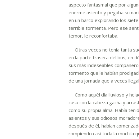
aspecto fantasmal que por alguna
enorme asiento y pegaba su nariz
en un barco explorando los siet
terrible tormenta. Pero ese sent
temor, le reconfortaba.
Otras veces no tenía tanta sue
en la parte trasera del bus, en 
sus más indeseables compañeros 
tormento que le habían prodigado 
de una jornada que a veces llega
Como aquél día lluvioso y helado
casa con la cabeza gacha y arras
como su propia alma. Había tenid
asientos y sus odiosos morador
después de él, habían comenzado 
rompiendo casi toda la mochila 