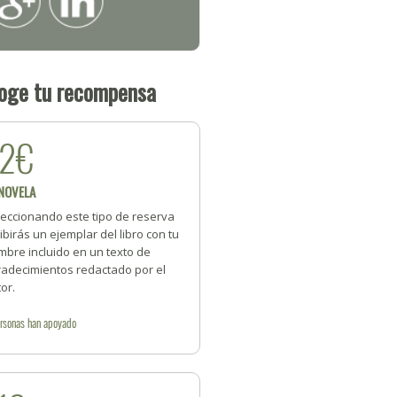
oge tu recompensa
22€
 NOVELA
leccionando este tipo de reserva
ibirás un ejemplar del libro con tu
mbre incluido en un texto de
radecimientos redactado por el
or.
rsonas
han apoyado