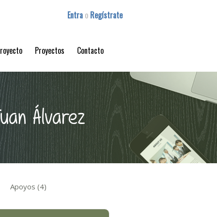
Entra
o
Regístrate
proyecto
Proyectos
Contacto
uan Álvarez
Apoyos (4)