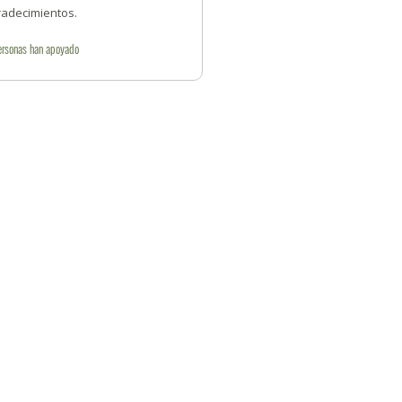
radecimientos.
ersonas
han apoyado