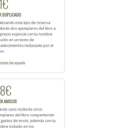
1€
R DUPLICADO
alizando este tipo de reserva
ibirás dos ejemplares del libro a
 precio especial con tu nombre
luido en un texto de
radecimientos redactado por el
or.
ersonas
han apoyado
98€
CK AMIGOS
este caso recibirás cinco
emplares del libro compartiendo
s gastos de envío; además con tu
bre incluido en los