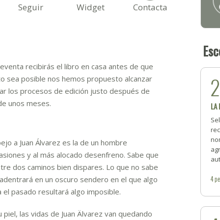
Seguir
Widget
Contacta
Esc
enta recibirás el libro en casa antes de que
sto sea posible nos hemos propuesto alcanzar
ciar los procesos de edición justo después de
o de unos meses.
LA
Se
rec
no
ejo a Juan Álvarez es la de un hombre
ag
siones y al más alocado desenfreno. Sabe que
aut
ntre dos caminos bien dispares. Lo que no sabe
4
pe
 adentrará en un oscuro sendero en el que algo
 el pasado resultará algo imposible.
piel, las vidas de Juan Älvarez van quedando