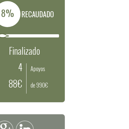
8%
RECAUDADO
Finalizado
4
Apoyos
88€
de 990€