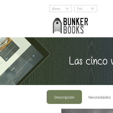
Idioma
País
.
.
Las cinco 
Descripción
Necesidades