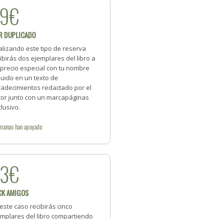
39€
R DUPLICADO
alizando este tipo de reserva
ibirás dos ejemplares del libro a
 precio especial con tu nombre
luido en un texto de
radecimientos redactado por el
tor junto con un marcapáginas
lusivo.
rsonas
han apoyado
93€
CK AMIGOS
este caso recibirás cinco
emplares del libro compartiendo