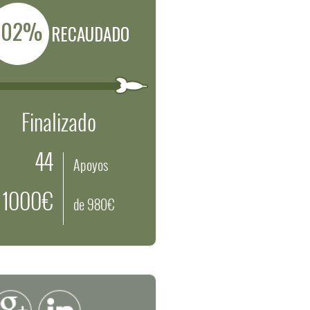
102%
RECAUDADO
Finalizado
44
Apoyos
1000€
de 980€