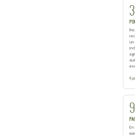
PO
Re
rec
un
inc
ag
au
exc
4
pe
PA
En 
ej