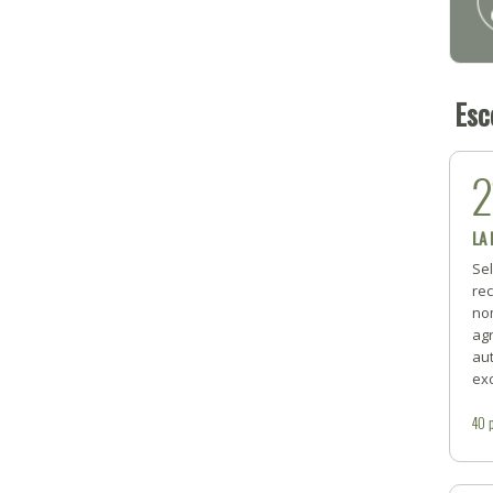
Esc
2
LA
Se
rec
no
ag
au
exc
40