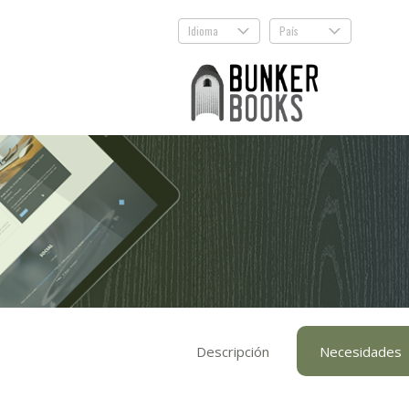
Idioma
País
.
.
Descripción
Necesidades