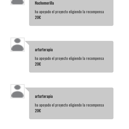
Nachomorilla
ha apoyado el proyecto eligiendo la recompensa
20€
arturterapia
ha apoyado el proyecto eligiendo la recompensa
20€
arturterapia
ha apoyado el proyecto eligiendo la recompensa
20€