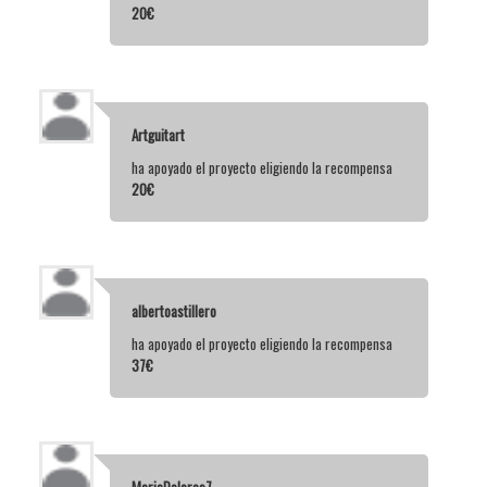
20€
Artguitart
ha apoyado el proyecto eligiendo la recompensa
20€
albertoastillero
ha apoyado el proyecto eligiendo la recompensa
37€