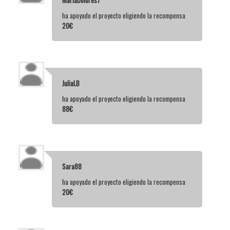
MariaDolores7
ha apoyado el proyecto eligiendo la recompensa
20€
JuliaLB
ha apoyado el proyecto eligiendo la recompensa
88€
Sara88
ha apoyado el proyecto eligiendo la recompensa
20€