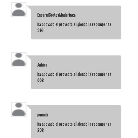
EncarniCortesMadariaga
ha apoyado el proyecto eligiendo la recompensa
37€
Anhira
ha apoyado el proyecto eligiendo la recompensa
88€
pamati
ha apoyado el proyecto eligiendo la recompensa
20€