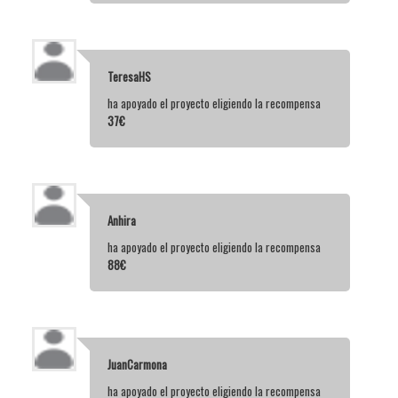
TeresaHS
ha apoyado el proyecto eligiendo la recompensa
37€
Anhira
ha apoyado el proyecto eligiendo la recompensa
88€
JuanCarmona
ha apoyado el proyecto eligiendo la recompensa