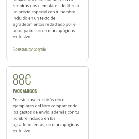
recibirás dos ejemplares del libro a
un precio especial con tu nombre
incluido en un texto de
agradecimientos redactado por el
autor junto con un marcapáginas
exclusivo.
5
personas
han apoyado
88€
PACK AMIGOS
En este caso recibirás cinco
ejemplares del libro compartiendo
los gastos de envío; además con tu
nombre incluido en los
agradecimientos, un marcapáginas
exclusivo.