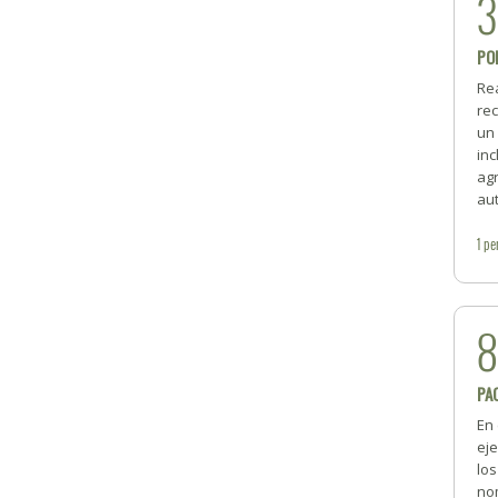
PO
Re
rec
un
inc
ag
aut
1
pe
PA
En 
ej
lo
nom