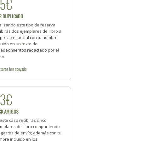
35€
R DUPLICADO
alizando este tipo de reserva
ibirás dos ejemplares del libro a
 precio especial con tu nombre
luido en un texto de
radecimientos redactado por el
or.
rsonas
han apoyado
83€
CK AMIGOS
este caso recibirás cinco
emplares del libro compartiendo
s gastos de envío; además con tu
bre incluido en los