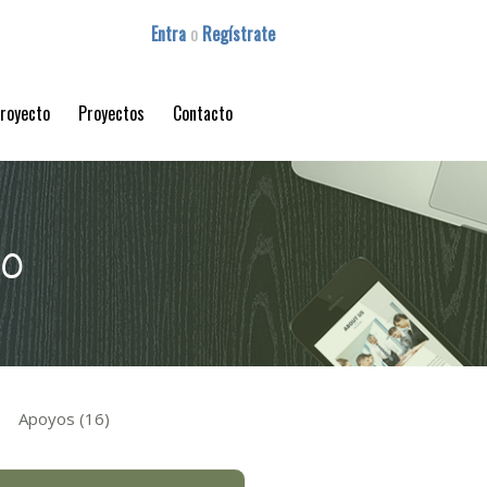
Entra
o
Regístrate
proyecto
Proyectos
Contacto
co
Apoyos (16)