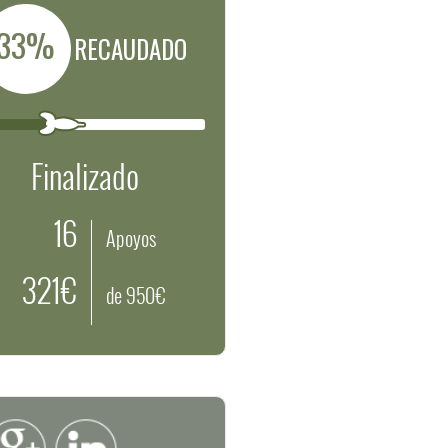
33%
RECAUDADO
Finalizado
16
Apoyos
321€
de 950€