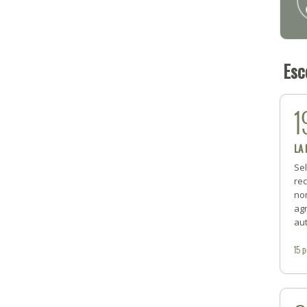
Esc
1
LA
Se
rec
no
ag
aut
15
p