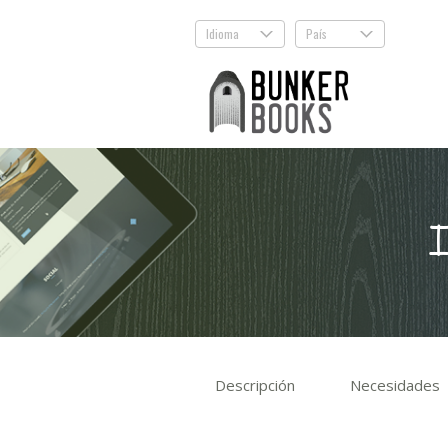
Idioma
País
.
.
I
Descripción
Necesidades