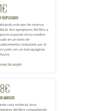
1€
R DUPLICADO
alizando este tipo de reserva
ibirás dos ejemplares del libro a
 precio especial con tu nombre
luido en un texto de
radecimientos redactado por el
tor junto con un marcapáginas
lusivo.
rsonas
han apoyado
98€
CK AMIGOS
este caso recibirás cinco
emplares del libro compartiendo