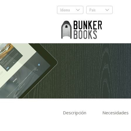
Idioma
País
.
.
Descripción
Necesidades