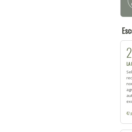
Esc
LA
Se
rec
no
ag
au
exc
42