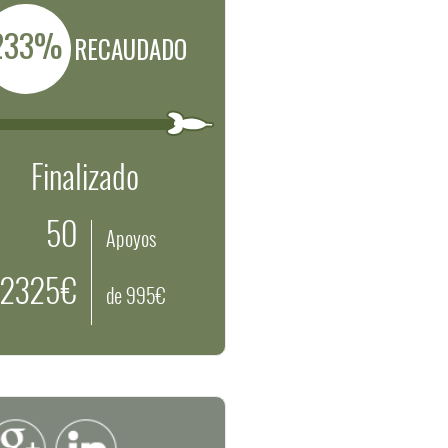
233%
RECAUDADO
Finalizado
50
Apoyos
2325€
de 995€