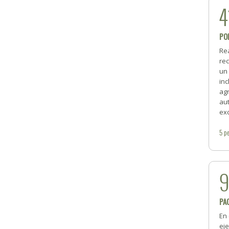
4
PO
Re
rec
un
inc
ag
au
exc
5
pe
PA
En 
ej