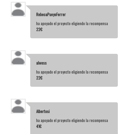
RebecaPueyoFerrer
ha apoyado el proyecto eligiendo la recompensa
22€
alwess
ha apoyado el proyecto eligiendo la recompensa
22€
Albertosi
ha apoyado el proyecto eligiendo la recompensa
41€