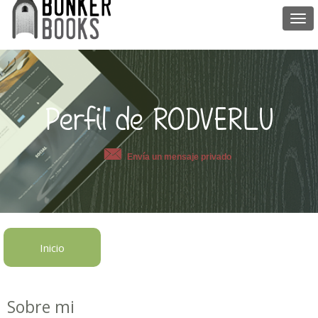
Togg
navi
Perfil de RODVERLU
Envía un mensaje privado
Inicio
Sobre mi