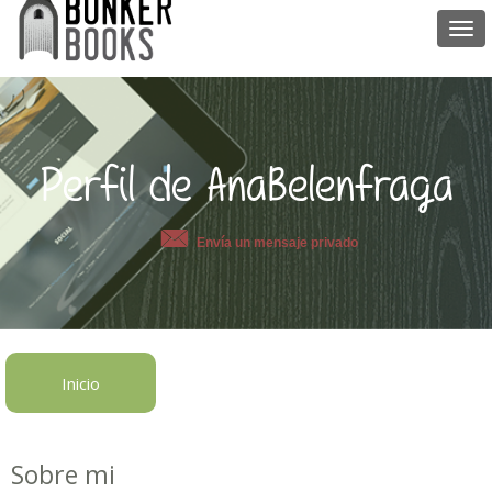
Togg
navi
Perfil de AnaBelenfraga
Envía un mensaje privado
Inicio
Sobre mi