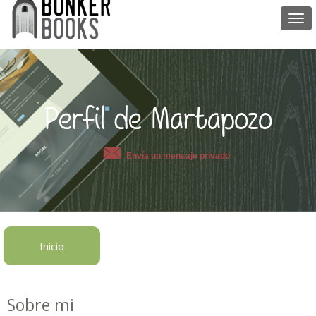
Togg
navi
Perfil de Martapozo
Envía un mensaje privado
Inicio
Sobre mi