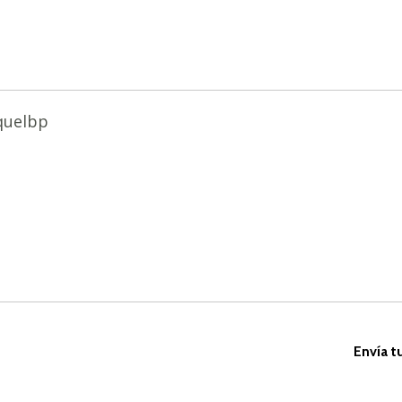
quelbp
Envía t