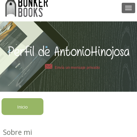
Togg
navi
Perfil de AntonioHinojosa
Envía un mensaje privado
Inicio
Sobre mi