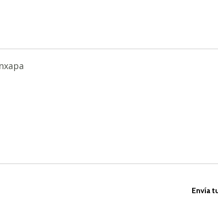
anxapa
Envía t