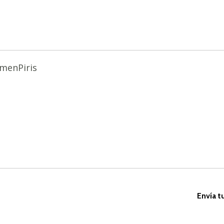
menPiris
Envía t