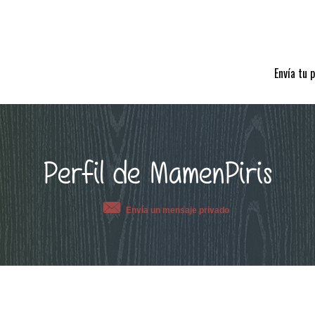
Envía tu 
Perfil de MamenPiris
Envía un mensaje privado