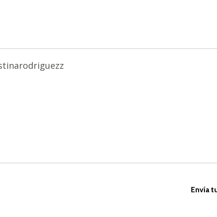
stinarodriguezz
Envía t