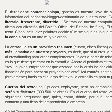
El titular
debe contener chispa
, gancho es nuestra llave de 
informativo del periodista/blogger/destinatario de nuestra nota. 
literario, irreverente, divertido
… Se trata de nuestra campaña
última actualización del Boletín Oficial del Estado, be funny. El
texto. Cinco, seis, diez palabras decide tú mismo qué es lo que m
la concisión
es un arte muy valorado.
La
entradilla es un brevísimo resumen
(cuatro, cinco líneas)
más llamativo de nuestro proyecto
, es decir, que si tú eres l
al crowdfunding para crear complementos únicos a partir de tela
es lo que tiene que estar en la entradilla. Ahorra al periodista el tr
“soy un joven emprendedor que azotado por la crisis ha decidido
financiación para sacar su proyecto adelante” Así estarás sentenci
(brevemente) hazlo en el cuerpo del texto, la entradilla es para tu
Cuerpo del texto:
aquí puedes explayarte, pero no demasia
serán suficientes
(300-500 palabras). En el cuerpo del texto v
siguientes preguntas: qué, quién, cómo, dónde, por qué, pa
contacto y una ficha del emprendedor o empresa.
¡Voila! Tenemos la nota de prensa así que ahora ¡deja que vuele!