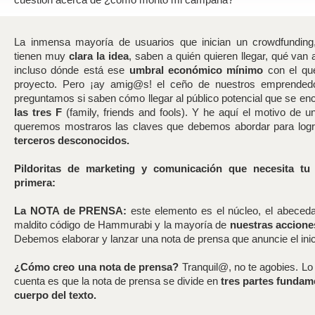
La inmensa mayoría de usuarios que inician un crowdfunding,
tienen muy
clara la idea
, saben a quién quieren llegar, qué van
incluso dónde está ese
umbral económico mínimo
con el que
proyecto. Pero ¡ay amig@s! el ceño de nuestros emprended
preguntamos si saben cómo llegar al público potencial que se en
las tres F
(family, friends and fools). Y he aquí el motivo de u
queremos mostraros las claves que debemos abordar para logr
terceros desconocidos.
Pildoritas de marketing y comunicación que necesita t
primera:
La NOTA de PRENSA:
este elemento es el núcleo, el abecedar
maldito código de Hammurabi y la mayoría de
nuestras acciones
Debemos elaborar y lanzar una nota de prensa que anuncie el ini
¿Cómo creo una nota de prensa?
Tranquil@, no te agobies. Lo
cuenta es que la nota de prensa se divide en
tres partes fundam
cuerpo del texto.