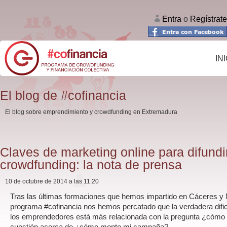
Entra
o
Regístrate
IN
El blog de #cofinancia
El blog sobre emprendimiento y crowdfunding en Extremadura
Claves de marketing online para difund
crowdfunding: la nota de prensa
10 de octubre de 2014 a las 11:20
Tras las últimas formaciones que hemos impartido en Cáceres y 
programa #cofinancia nos hemos percatado que la verdadera dific
los emprendedores está más relacionada con la pregunta ¿cómo 
cuestión acerca de ¿cómo monto mi campaña?