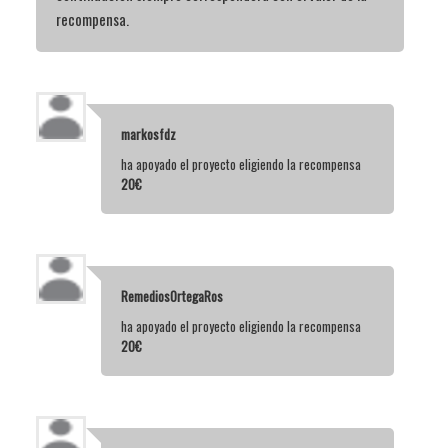
recompensa.
markosfdz
ha apoyado el proyecto eligiendo la recompensa
20€
RemediosOrtegaRos
ha apoyado el proyecto eligiendo la recompensa
20€