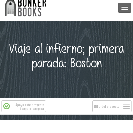
Togg
navi
Viaje al infierno; primera
parada: Boston
Apoya este proyecto
Togg
INFO del proyecto
Escoge tu recompensa
navi