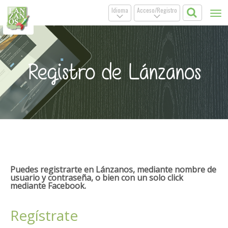
Idioma
Acceso/Registro
Tog
.
.
nav
Registro de Lánzanos
Puedes registrarte en Lánzanos, mediante nombre de
usuario y contraseña, o bien con un solo click
mediante Facebook.
Regístrate