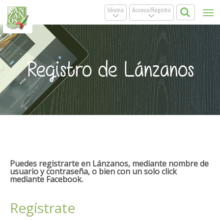
Idioma
Acceso/Registro
Tog
.
.
nav
Registro de Lánzanos
Puedes registrarte en Lánzanos, mediante nombre de
usuario y contraseña, o bien con un solo click
mediante Facebook.
Regístrate