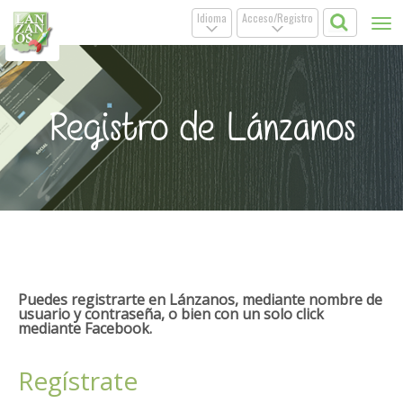
Idioma
Acceso/Registro
Tog
.
.
nav
Registro de Lánzanos
Puedes registrarte en Lánzanos, mediante nombre de
usuario y contraseña, o bien con un solo click
mediante Facebook.
Regístrate