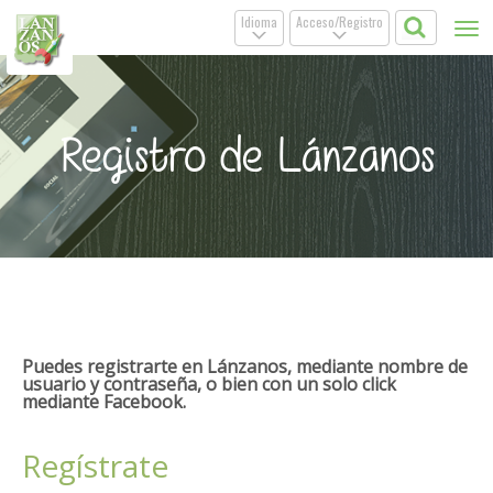
Idioma
Acceso/Registro
Tog
.
.
nav
Registro de Lánzanos
Puedes registrarte en Lánzanos, mediante nombre de
usuario y contraseña, o bien con un solo click
mediante Facebook.
Regístrate