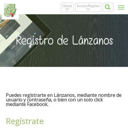
Idioma
Acceso/Registro
Tog
.
.
nav
Registro de Lánzanos
Puedes registrarte en Lánzanos, mediante nombre de
usuario y contraseña, o bien con un solo click
mediante Facebook.
Regístrate