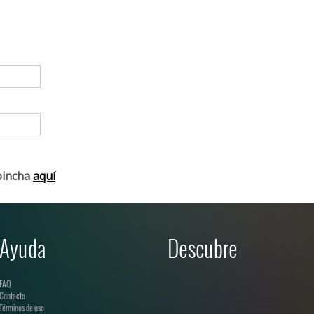
pincha
aquí
Ayuda
Descubre
FAQ
Contacto
Términos de uso