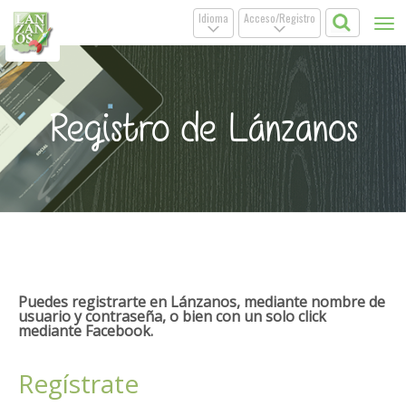
Idioma
Acceso/Registro
Tog
.
.
nav
Registro de Lánzanos
Puedes registrarte en Lánzanos, mediante nombre de
usuario y contraseña, o bien con un solo click
mediante Facebook.
Regístrate