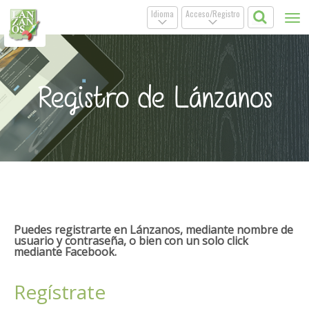
Idioma
Acceso/Registro
Tog
.
.
nav
Registro de Lánzanos
Puedes registrarte en Lánzanos, mediante nombre de
usuario y contraseña, o bien con un solo click
mediante Facebook.
Regístrate