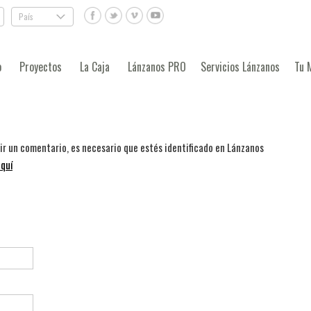
País
.
o
Proyectos
La Caja
Lánzanos PRO
Servicios Lánzanos
Tu 
bir un comentario, es necesario que estés identificado en Lánzanos
quí