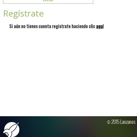
Regístrate
Si aún no tienes cuenta registrate haciendo clic
aquí
© 2015 Lanzanos