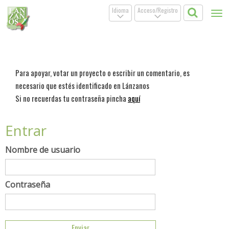
Idioma
Acceso/Registro
Tog
.
.
nav
Para apoyar, votar un proyecto o escribir un comentario, es
necesario que estés identificado en Lánzanos
Si no recuerdas tu contraseña pincha
aquí
Entrar
Nombre de usuario
Contraseña