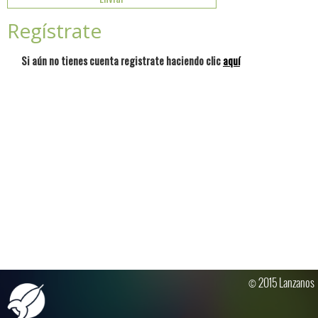
Regístrate
Si aún no tienes cuenta registrate haciendo clic
aquí
© 2015 Lanzanos