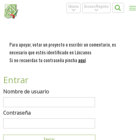
Idioma
Acceso/Registro
Tog
.
.
nav
Para apoyar, votar un proyecto o escribir un comentario, es
necesario que estés identificado en Lánzanos
Si no recuerdas tu contraseña pincha
aquí
Entrar
Nombre de usuario
Contraseña