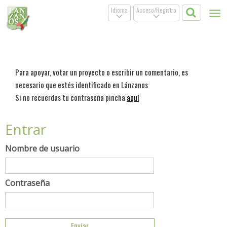
Idioma
Acceso/Registro
Tog
.
.
nav
Para apoyar, votar un proyecto o escribir un comentario, es
necesario que estés identificado en Lánzanos
Si no recuerdas tu contraseña pincha
aquí
Entrar
Nombre de usuario
Contraseña