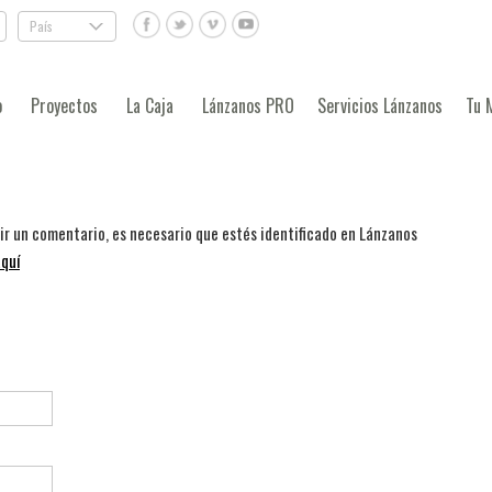
País
.
o
Proyectos
La Caja
Lánzanos PRO
Servicios Lánzanos
Tu 
bir un comentario, es necesario que estés identificado en Lánzanos
quí