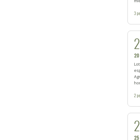
mi
3
pe
20
Lot
esp
Ag
hon
2
pe
25