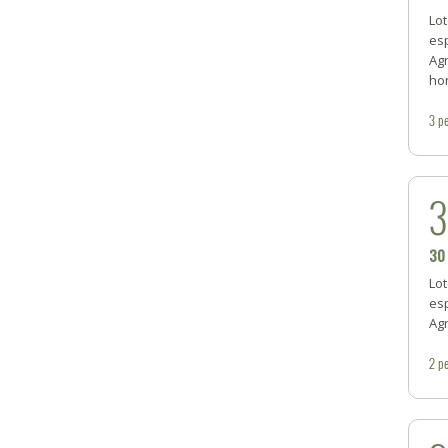
Lot
esp
Ag
hon
3
pe
30
Lot
esp
Agr
2
pe