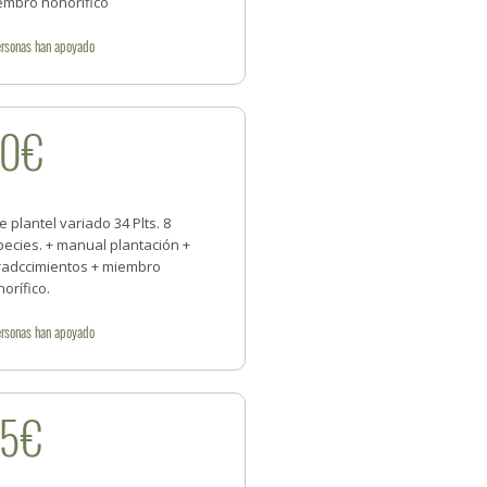
embro honorífico
rsonas
han apoyado
20€
e plantel variado 34 Plts. 8
ecies. + manual plantación +
radccimientos + miembro
orífico.
rsonas
han apoyado
25€