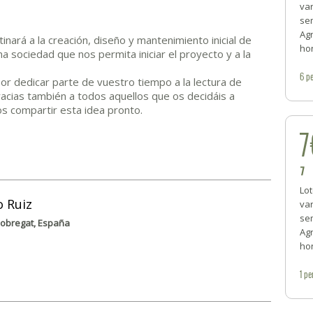
var
sem
Ag
inará a la creación, diseño y mantenimiento inicial de
hon
na sociedad que nos permita iniciar el proyecto y a la
6
pe
r dedicar parte de vuestro tiempo a la lectura de
acias también a todos aquellos que os decidáis a
s compartir esta idea pronto.
7
7
Lot
o Ruiz
var
se
Llobregat, España
Ag
hon
1
pe