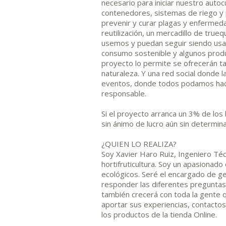
necesario para iniciar nuestro autocul
contenedores, sistemas de riego y p
prevenir y curar plagas y enfermeda
reutilización, un mercadillo de tr
usemos y puedan seguir siendo us
consumo sostenible y algunos produc
proyecto lo permite se ofrecerán tal
naturaleza. Y una red social donde l
eventos, donde todos podamos hace
responsable.
Si el proyecto arranca un 3% de los
sin ánimo de lucro aún sin determina
¿QUIEN LO REALIZA?
Soy Xavier Haro Ruiz, Ingeniero Técn
hortifruticultura. Soy un apasionad
ecológicos. Seré el encargado de ge
responder las diferentes preguntas,
también crecerá con toda la gente q
aportar sus experiencias, contactos
los productos de la tienda Online.