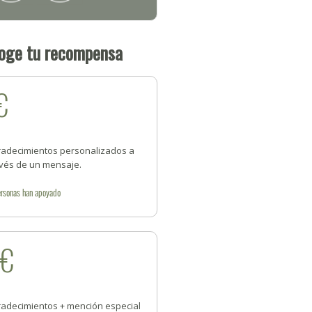
oge tu recompensa
€
radecimientos personalizados a
avés de un mensaje.
rsonas
han apoyado
2€
radecimientos + mención especial