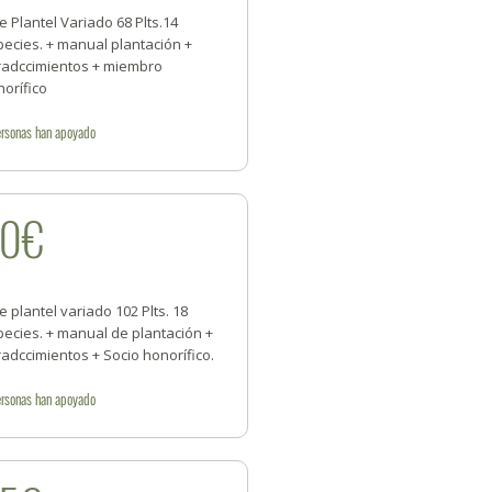
e Plantel Variado 68 Plts.14
ecies. + manual plantación +
radccimientos + miembro
orífico
rsonas
han apoyado
30€
e plantel variado 102 Plts. 18
ecies. + manual de plantación +
adccimientos + Socio honorífico.
rsonas
han apoyado