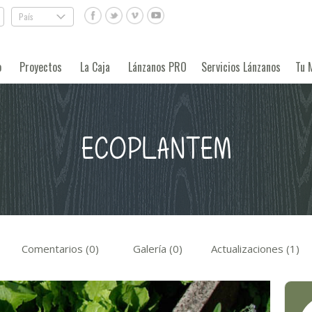
País
.
o
Proyectos
La Caja
Lánzanos PRO
Servicios Lánzanos
Tu 
ECOPLANTEM
Comentarios (0)
Galería (0)
Actualizaciones (1)