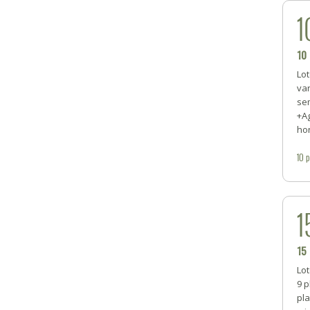
1
10
Lot
var
se
+A
hon
10
p
1
15
Lot
9 p
pl