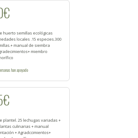
0€
e huerto semillas ecológicas
iedades locales .15 especies.300
millas.+ manual de siembra
gradecimientos+ miembro
orífico
ersonas
han apoyado
5€
e plantel. 25 lechugas variadas +
lantas culinarias + manual
antación + Agradccimientos+