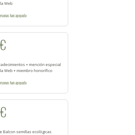
 la Web
ersonas
han apoyado
3€
radecimientos + mención especial
 la Web + miembro honorífico
ersonas
han apoyado
5€
e Balcon semillas ecològicas