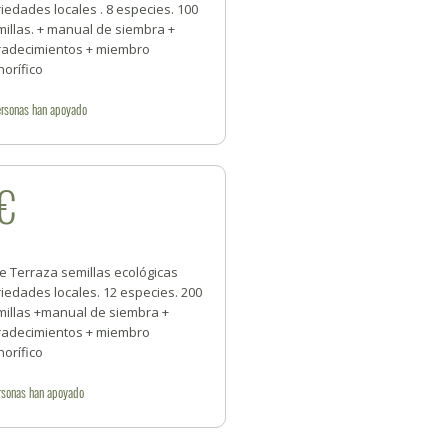
iedades locales . 8 especies. 100
illas. + manual de siembra +
radecimientos + miembro
orífico
rsonas
han apoyado
€
e Terraza semillas ecológicas
iedades locales. 12 especies. 200
millas +manual de siembra +
radecimientos + miembro
orífico
rsonas
han apoyado