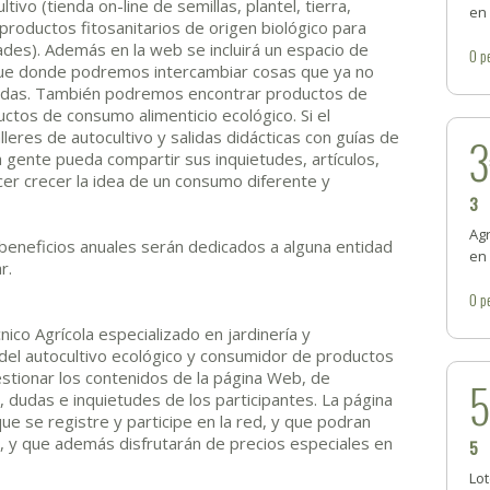
tivo (tienda on-line de semillas, plantel, tierra,
en
roductos fitosanitarios de origen biológico para
des). Además en la web se incluirá un espacio de
0
p
ueque donde podremos intercambiar cosas que ya no
adas. También podremos encontrar productos de
tos de consumo alimenticio ecológico. Si el
leres de autocultivo y salidas didácticas con guías de
a gente pueda compartir sus inquietudes, artículos,
r crecer la idea de un consumo diferente y
3
Ag
 beneficios anuales serán dedicados a alguna entidad
en
r.
0
p
ico Agrícola especializado en jardinería y
o del autocultivo ecológico y consumidor de productos
stionar los contenidos de la página Web, de
 dudas e inquietudes de los participantes. La página
ue se registre y participe en la red, y que podran
, y que además disfrutarán de precios especiales en
5
Lot