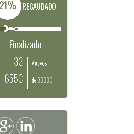
21%
RECAUDADO
Finalizado
33
Apoyos
655€
de 3000€