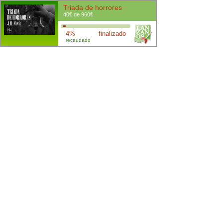
Triada de horrores
40€ de 960€
4%
finalizado
recaudado