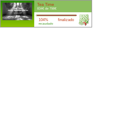
Tea Time
834€ de 798€
104%
finalizado
recaudado