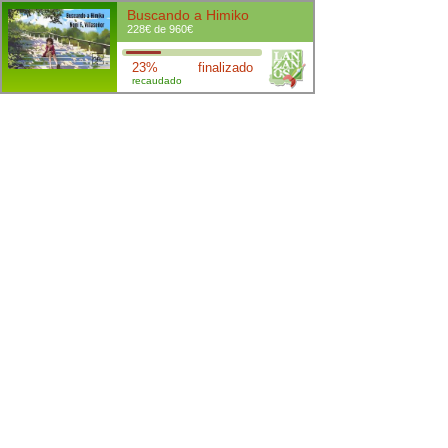
Buscando a Himiko
228€ de 960€
23%
finalizado
recaudado