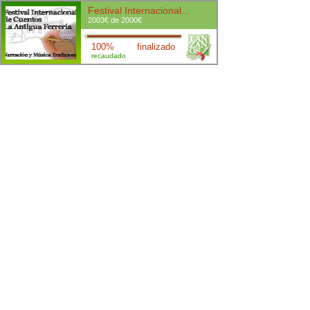
Festival Internacional...
2003€ de 2000€
100%
finalizado
recaudado