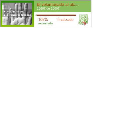
El voluntariado al alc...
1580€ de 1500€
105%
finalizado
recaudado