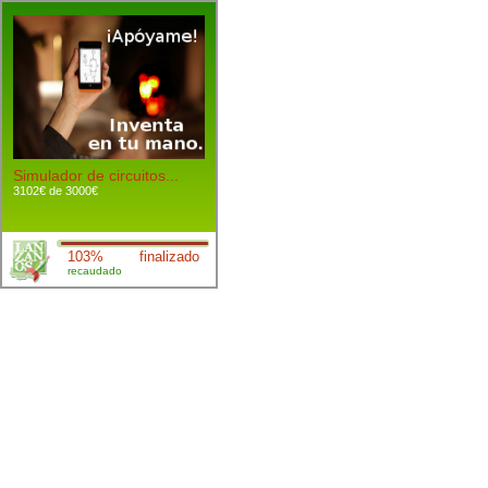
Simulador de circuitos...
3102€ de 3000€
103%
finalizado
recaudado