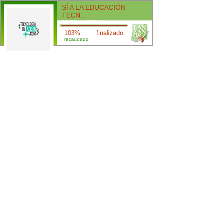
SÍ A LA EDUCACIÓN
TECN...
8315€ de 8000€
103%
finalizado
recaudado