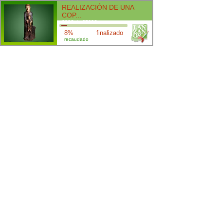
REALIZACIÓN DE UNA
COP...
290€ de 3500€
8%
finalizado
recaudado