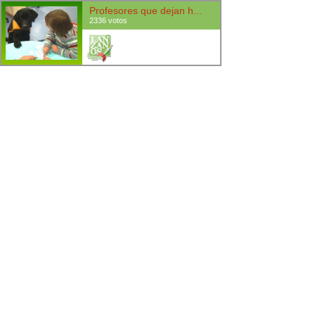
Profesores que dejan h...
2336 votos