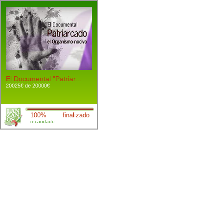
El Documental "Patriar...
20025€ de 20000€
100%
finalizado
recaudado